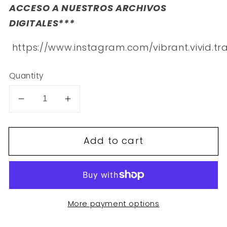
ACCESO A NUESTROS ARCHIVOS
DIGITALES***
https://www.instagram.com/vibrant.vivid.tra
Quantity
Decrease
Increase
quantity
quantity
for
for
Add to cart
F7
F7
More payment options