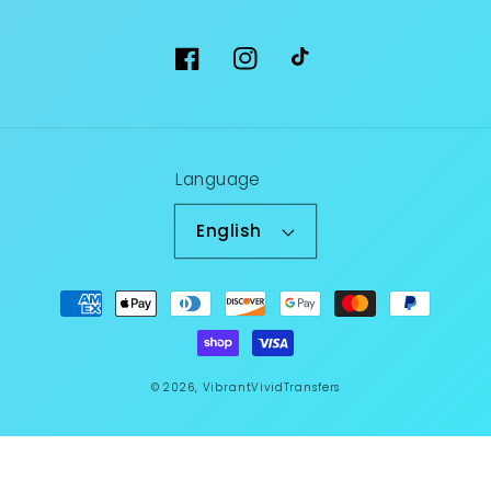
Facebook
Instagram
TikTok
Language
English
Payment
methods
© 2026,
VibrantVividTransfers