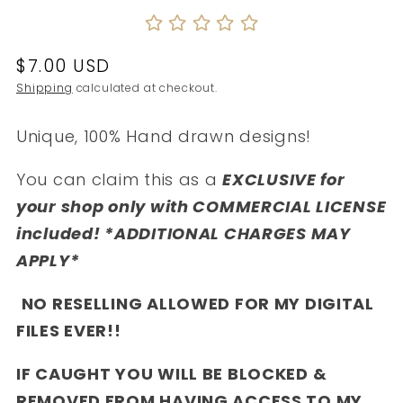
Regular
$7.00 USD
price
Shipping
calculated at checkout.
Unique, 100% Hand drawn designs!
You can claim this as a
EXCLUSIVE for
your shop only with COMMERCIAL LICENSE
included! *ADDITIONAL CHARGES MAY
APPLY*
NO RESELLING ALLOWED FOR MY DIGITAL
FILES EVER!!
IF CAUGHT YOU WILL BE BLOCKED &
REMOVED FROM HAVING ACCESS TO MY